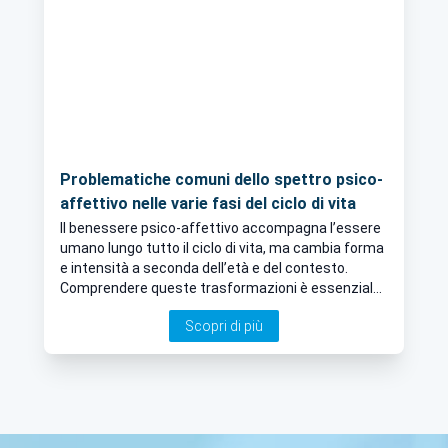
Problematiche comuni dello spettro psico-
affettivo nelle varie fasi del ciclo di vita
Il benessere psico-affettivo accompagna l’essere
umano lungo tutto il ciclo di vita, ma cambia forma
e intensità a seconda dell’età e del contesto.
Comprendere queste trasformazioni è essenziale
per riconoscere le difficoltà e affrontarle con
Scopri di più
consapevolezza, evitando che si trasformino in
disagio psicologico stabile. Approfondiamo
l’argomento con il Dott. Antonio Pepoli, Psicologo e
Psicoterapeuta ad Alessandria.